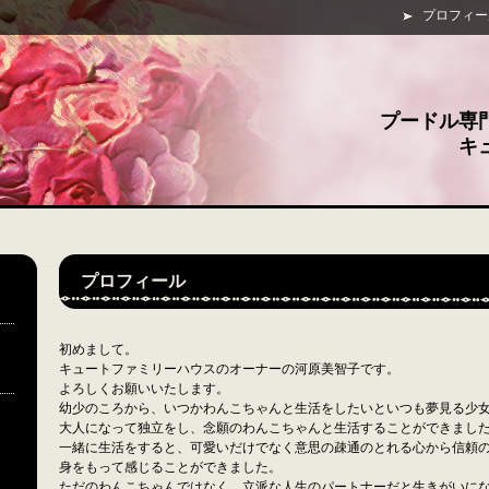
プロフィー
プードル専
キ
プロフィール
初めまして。
キュートファミリーハウスのオーナーの河原美智子です。
よろしくお願いいたします。
幼少のころから、いつかわんこちゃんと生活をしたいといつも夢見る少
大人になって独立をし、念願のわんこちゃんと生活することができまし
一緒に生活をすると、可愛いだけでなく意思の疎通のとれる心から信頼
身をもって感じることができました。
ただのわんこちゃんではなく、立派な人生のパートナーだと生きがいに