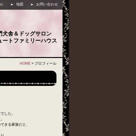
ル
地図
お問い合わせ
門犬舎＆ドッグサロン
ュートファミリーハウス
HOME
>
プロフィール
女でした。
た。
のできる家族だと、
なり、