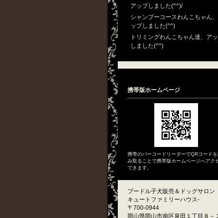
アップしました(^^)/
(26.08.07)
シャンプーコースわんこちゃん、
ップしました(^^)
(26.08.07)
トリミングわんこちゃん達、アッ
しました(^^)
(26.08.06)
携帯版ホームページ
携帯のバーコードリーダーでQRコードを
み取ることで携帯版ホームページへアク
できます。
プードル子犬販売＆ドッグサロン
キュートファミリーハウス-
〒700-0944
岡山県岡山市南区泉田１丁目８－