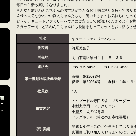
毎日の生活も楽しくなりました。
そんな可愛いわんこちゃんのお世話ができるお仕事に誇りを持っており
皆様の大切なかわいい愛犬ちゃんたちも、飼い主さまのお気持ちになっ
どうぞ、キュートファミリーハウスにご安心してお預けくださるようお
スタッフ一同、どのわんこちゃんにも愛情をもってカットとお世話もさ
社名
キュートファミリーハウス
ン
代表者
河原美智子
所在地
岡山市南区泉田１丁目８－３６
連絡先
086-206-6093 080-1937-3833
販売 第22083号
第一種動物取扱業登録
保管 第22084号 令和１０年１月
社員数
4人
トイプードル専門犬舎 ブリーダー
小型犬専門 ドッグサロン
事業内容
し
小型犬 犬の保育園
ドッグホテル（常連のお客様専用））
平成１６年～このお仕事をしておりま
取引実績
真面目に取り組んでおりますので、ご
、